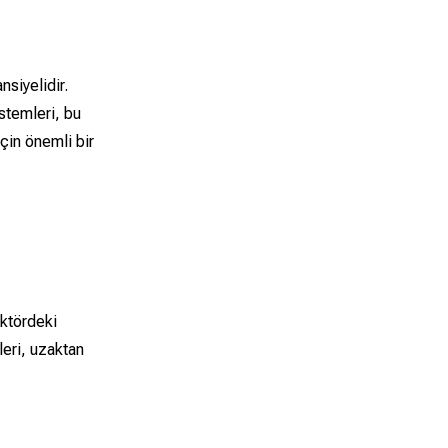
siyelidir.
istemleri, bu
çin önemli bir
ektördeki
leri, uzaktan