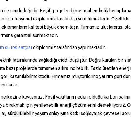
ile sınırlı değildir. Keşif, projelendirme, mühendislik hesaplama
amı profesyonel ekiplerimiz tarafından yürütülmektedir. Özellikle
 ekipmanların kalitesi büyük önem taşır. Firmamız uluslararası sta
formans garantisi sunmaktadır.
m su tesisatçısı
ekiplerimiz tarafından yapılmaktadır.
lektrik faturalarında sağladığı ciddi düşüştür. Doğru kurulan bir s
hatta bazı projelerde tamamen sıfıra indirebilir. Fazla üretilen ener
de geri kazanılabilmektedir. Firmamız müşterilerine yatırım geri dö
ışı sunar.
n merkezine koyuyoruz. Fosil yakıtların neden olduğu karbon salını
a bırakmak için yenilenebilir enerji çözümlerini destekliyoruz. G
r, sürdürülebilir yaşam anlayışına katkı sağlayarak çevresel soru