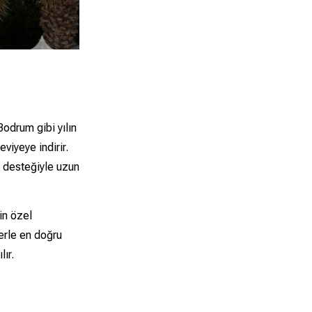
Bodrum gibi yılın
iyeye indirir.
k desteğiyle uzun
in özel
lerle en doğru
lır.