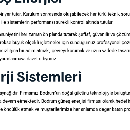
 yer tutar. Kurulum sonrasında oluşabilecek her türlü teknik sorun
le sistemlerin performansı sürekli kontrol altında tutulur.
niyetini her zaman ön planda tutarak şeffaf, güvenilir ve çözüm 
gerekse büyük ölçekli işletmeler için sunduğumuz profesyonel çö
bağımsızlığına bir adım atmak, çevreyi korumak ve uzun vadede tasar
 yararlanmaya davet ediyoruz.
ji Sistemleri
kaynağıdır. Firmamız Bodrum’un doğal gücünü teknolojiyle buluştu
a devam etmektedir. Bodrum güneş enerjisi firması olarak hedefim
üne öncülük etmek ve müşterilerimize her anlamda değer katan pr