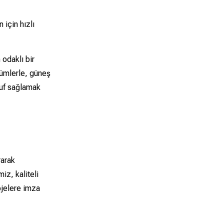
 için hızlı
odaklı bir
zümlerle, güneş
ruf sağlamak
rarak
iz, kaliteli
ojelere imza