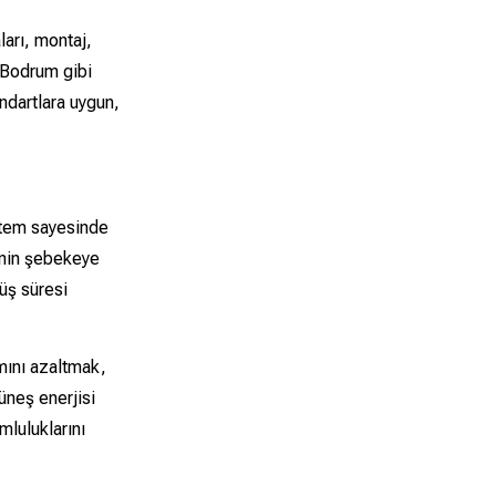
ları, montaj,
 Bodrum gibi
ndartlara uygun,
istem sayesinde
jinin şebekeye
nüş süresi
mını azaltmak,
üneş enerjisi
mluluklarını