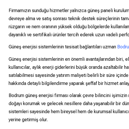
Firmamızın sunduğu hizmetler yalnızca güneş paneli kurulumu 
devreye alma ve satış sonrası teknik destek süreçlerinin tam
rüzgarın ve nem oranının yüksek olduğu bölgelerde kullanılan
dayanıklı ve sertifikalı ürünler tercih ederek uzun vadeli per
Güneş enerjisi sistemlerinin tesisat bağlantıları uzman
Bodru
Güneş enerjisi sistemlerinin en önemli avantajlarından biri, e
kullanıcılar, aylık enerji giderlerini büyük oranda azaltabilir 
satılabilmesi sayesinde yatırım maliyeti belirli bir süre için
hakkında detaylı bilgilendirme yaparak şeffaf bir hizmet anlay
Bodrum güneş enerjisi firması olarak çevre bilincini işimizi
doğayı korumak ve gelecek nesillere daha yaşanabilir bir düny
sistemleri sayesinde hem bireysel hem de kurumsal kullanıcıla
yerine getirmiş olur.